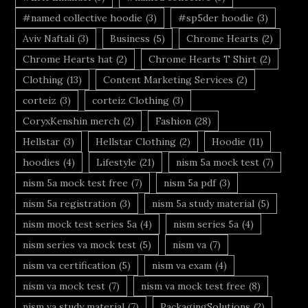
#named collective hoodie
(3)
#sp5der hoodie
(3)
Aviv Naftali
(3)
Business
(5)
Chrome Hearts
(2)
Chrome Hearts hat
(2)
Chrome Hearts T Shirt
(2)
Clothing
(13)
Content Marketing Services
(2)
corteiz
(3)
corteiz Clothing
(3)
CoryxKenshin merch
(2)
Fashion
(28)
Hellstar
(3)
Hellstar Clothing
(2)
Hoodie
(11)
hoodies
(4)
Lifestyle
(21)
nism 5a mock test
(7)
nism 5a mock test free
(7)
nism 5a pdf
(3)
nism 5a registration
(3)
nism 5a study material
(5)
nism mock test series 5a
(4)
nism series 5a
(4)
nism series va mock test
(5)
nism va
(7)
nism va certification
(5)
nism va exam
(4)
nism va mock test
(7)
nism va mock test free
(8)
nism va study material
(7)
PackagingSolutions
(2)